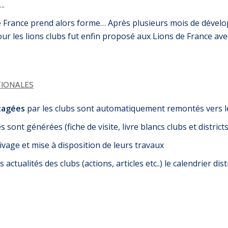
….
b de France prend alors forme… Après plusieurs mois de dével
our les lions clubs fut enfin proposé aux Lions de France ave
TIONALES
tagées
par les clubs sont automatiquement remontés vers le
nt générées (fiche de visite, livre blancs clubs et districts
ivage et mise à disposition de leurs travaux
ctualités des clubs (actions, articles etc..) le calendrier dis