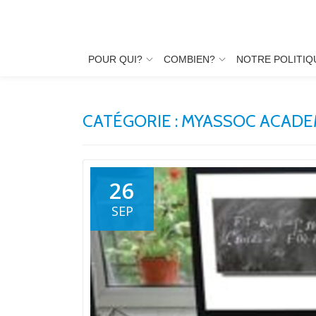
Aller
au
POUR QUI?
COMBIEN?
NOTRE POLITIQ
contenu
CATÉGORIE :
MYASSOC ACADE
26
SEP