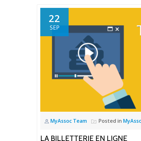
22
SEP
MyAssoc Team
Posted in
MyAss
LA BILLETTERIE EN LIGNE