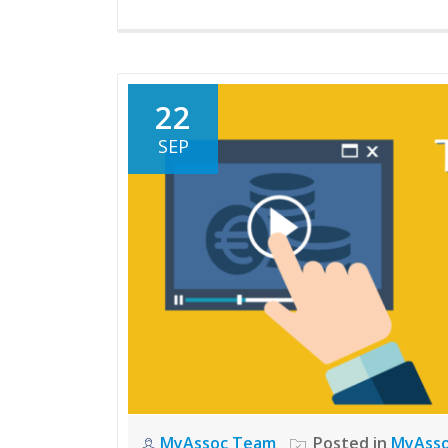
22
SEP
MyAssoc Team
Posted in
MyAss