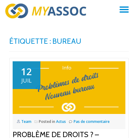
AC
Aller
au
LA
contenu
ÉTIQUETTE :
BUREAU
NA
12
JUIL
Team
Posted in
Actus
Pas de commentaire
PROBLÈME DE DROITS ? –