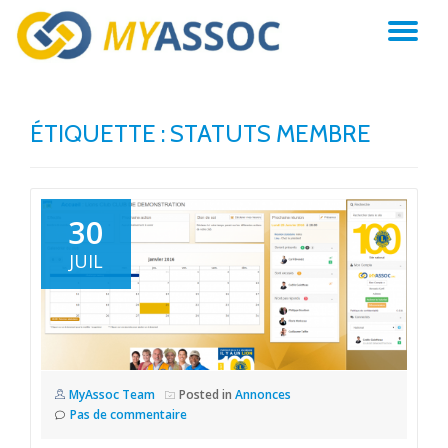
AC
Aller
au
LA
contenu
ÉTIQUETTE :
STATUTS MEMBRE
NA
30
JUIL
MyAssoc Team
Posted in
Annonces
Pas de commentaire