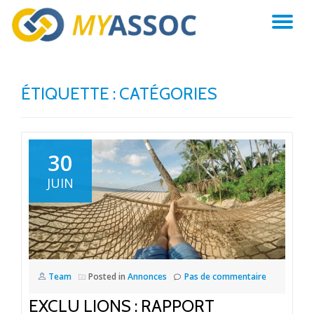
AC
Aller
au
LA
contenu
ÉTIQUETTE :
CATÉGORIES
NA
30
JUIN
Team
Posted in
Annonces
Pas de commentaire
EXCLU LIONS : RAPPORT