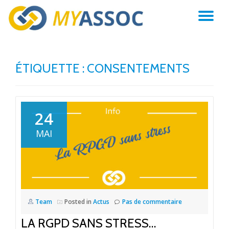
AC
Aller
au
LA
contenu
ÉTIQUETTE :
CONSENTEMENTS
NA
24
MAI
Team
Posted in
Actus
Pas de commentaire
LA RGPD SANS STRESS…